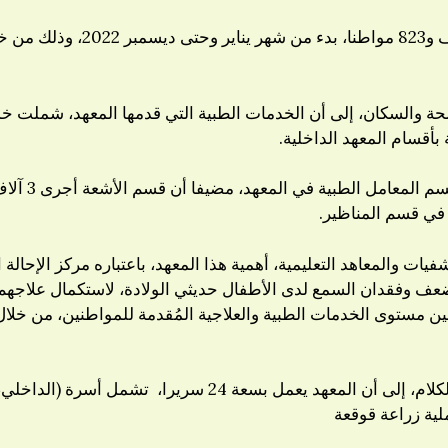
أعلنت وزارة الصحة والسكان، تقد
يات والمعاهد التعليمية، أهمية هذا المعهد، باعتباره مركز الإحال
عف وفقدان السمع لدى الأطفال حديثي الولادة، لاستكمال علاجهم
حسين مستوى الخدمات الطبية والعلاجية المُقدمة للمواطنين، من خل
ومن جانبه، أشار الدكتور أحمد مصطفى مدير معهد السمع والكلام