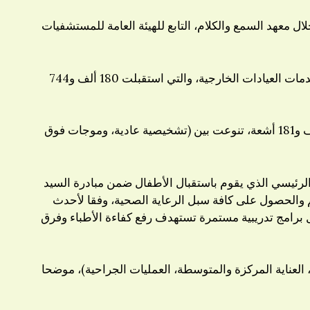
يم الخدمة الطبية لـ 217 ألف و823 مواطنا، بدء من شهر يناير وحتى ديسمبر 2022، وذلك من خلال معهد السمع والكلام، التابع للهيئة العامة للمستشفيات
وأشار الدكتور حسام عبدالغفار المتحدث الرسمي لوزارة الصحة والسكان، إلى أن الخدمات الطبية التي قدمها المعهد، شملت خدمات العيادات الخارجية، والتي استقبلت 180 ألف و744
ولفت «عبدالغفار» إلى سحب 10 آلاف و675 عينة وتحليلها بقسم المعامل الطبية في المعهد، مضيفا أن قسم الأشعة أجرى 3 آلاف و181 أشعة، تنوعت بين (تشخيصية عادية، وموجات فوق
ة الرئيسي الذي يقوم باستقبال الأطفال ضمن مبادرة السيد
 والحصول على كافة سبل الرعاية الصحية، وفقا لأحدث
ال برامج تدريبية مستمرة تستهدف رفع كفاءة الأطباء وفرق
، إلى أن المعهد يعمل بسعة 24 سريرا، تشمل أسرة (الداخلي، العناية المركزة والمتوسطة، العمليات الجراحية)، موضحا