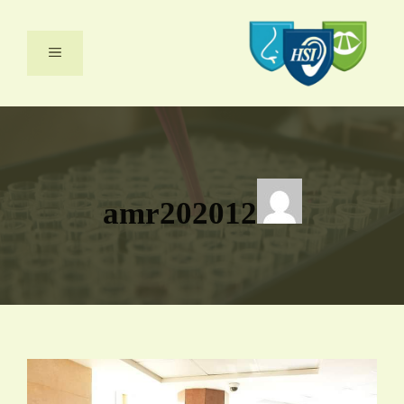
نتقل
لى
القائمة
لمحتوى
amr202012